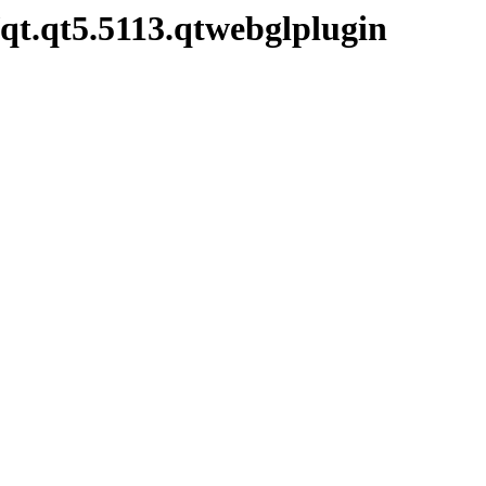
qt.qt5.5113.qtwebglplugin